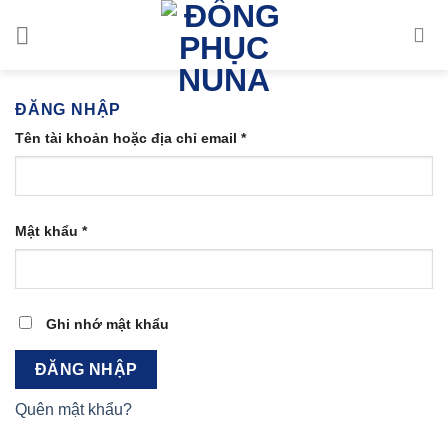
Bỏ
qua
nội
dung
ĐĂNG NHẬP
Bắt
Tên tài khoản hoặc địa chỉ email
*
buộc
Bắt
Mật khẩu
*
buộc
Ghi nhớ mật khẩu
ĐĂNG NHẬP
Quên mật khẩu?