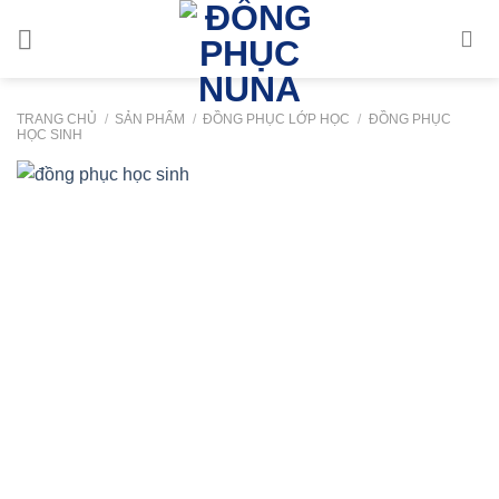
Bỏ
qua
nội
dung
TRANG CHỦ
/
SẢN PHẨM
/
ĐỒNG PHỤC LỚP HỌC
/
ĐỒNG PHỤC
HỌC SINH