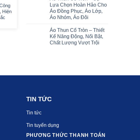
Lựa Chọn Hoàn Hảo Cho
 Công
Áo Thun Cổ Tròn – Sự Lựa
Áo Đồng Phục, Áo Lớp,
, Hiện
Chọn Hoàn Hảo Cho Áo
Áo Nhóm, Áo Đôi
Sắc
Đồng Phục, Áo Lớp, Áo
Nhóm, Áo Đôi
Áo Thun Cổ Tròn – Thiết
Kế Năng Động, Nổi Bật,
Chất Lượng Vượt Trội
TIN TỨC
Tin tức
Tin tuyển dụng
PHƯƠNG THỨC THANH TOÁN