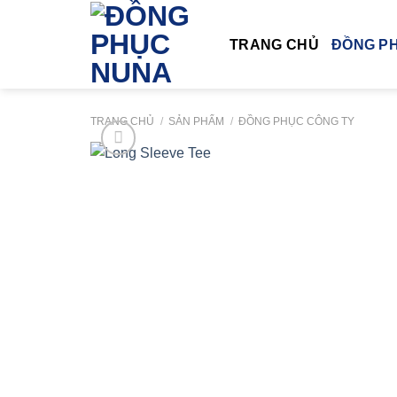
Bỏ
qua
TRANG CHỦ
ĐỒNG P
nội
dung
TRANG CHỦ
/
SẢN PHẨM
/
ĐỒNG PHỤC CÔNG TY