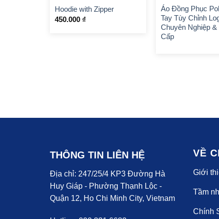
Áo Đồng Phục Po
Hoodie with Zipper
Tay Tùy Chỉnh Lo
450.000
₫
Chuyên Nghiệp &
Cấp
VỀ C
THÔNG TIN LIÊN HỆ
Giới th
Địa chỉ: 247/25/4 KP3 Đường Hà
Huy Giáp - Phường Thạnh Lộc -
Tầm nh
Quận 12, Ho Chi Minh City, Vietnam
Chính 