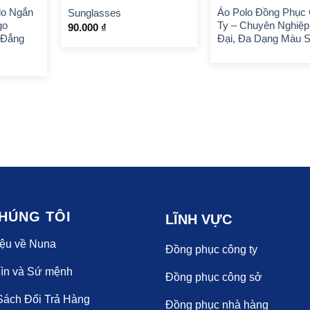
lo Ngắn
Áo Polo Đồng Phục
Sunglasses
go
Ty – Chuyên Nghiệp
90.000
₫
 Đẳng
Đại, Đa Dạng Màu 
HÚNG TÔI
LĨNH VỰC
iệu về Nuna
Đồng phục công ty
ìn và Sứ mệnh
Đồng phục công sở
Sách Đổi Trả Hàng
Đồng phục nhà hàng