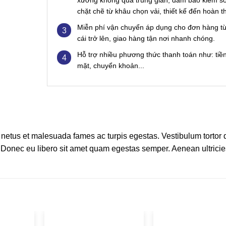
xưởng không qua trung gian, đảm bảo kiểm s
chặt chẽ từ khâu chọn vải, thiết kế đến hoàn th
Miễn phí vận chuyển áp dụng cho đơn hàng t
3
cái trở lên, giao hàng tận nơi nhanh chóng.
Hỗ trợ nhiều phương thức thanh toán như: tiề
4
mặt, chuyển khoản...
t netus et malesuada fames ac turpis egestas. Vestibulum tortor
te. Donec eu libero sit amet quam egestas semper. Aenean ultrici