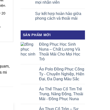
oát
mọi nhân viên
iện.
ừ 20
Sự kết hợp hoàn hảo giữa
phong cách và thoải mái
n
SẢN PHẨM MỚI
Đồng Phục Học Sinh
Nuna – Chất Lượng Và
Thoải Mái Cho Mọi Học
Trò
 quam,
Áo Polo Đồng Phục Công
es mi
Ty - Chuyên Nghiệp, Hiện
Đại, Đa Dạng Màu Sắc
Áo Thể Thao Cổ Tim Trẻ
Trung, Năng Động, Thoải
Mái - Đồng Phục Nuna
Áo Thun Cổ Tròn – Sự